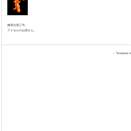
練習台第三号。
アドセルのお姉さん。
Template by