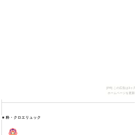
[PR] この広告は
ホームページを更新
■ 粋・クロエリュック