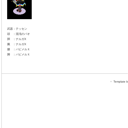
武器：テッセン
頭 ：混沌のパオ
胴 ：ナルガX
腕 ：ナルガX
腰 ：パピメルＸ
脚 ：パピメルＸ
Template by