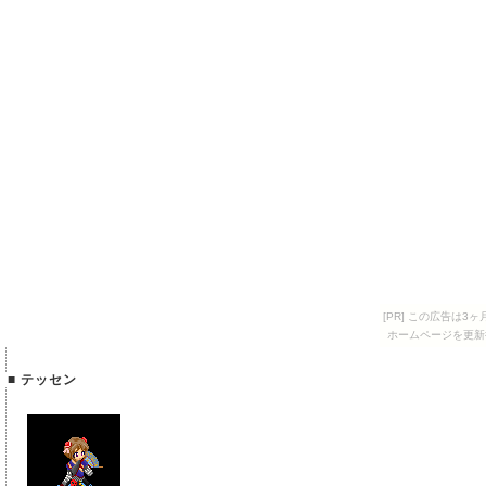
[PR] この広告は
ホームページを更新
■ テッセン