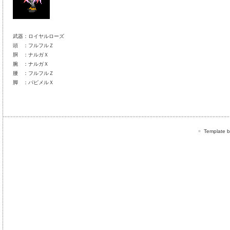
武器：ロイヤルローズ
頭 ：フルフルＺ
胴 ：ナルガＸ
腕 ：ナルガＸ
腰 ：フルフルＺ
脚 ：パピメルＸ
Template by