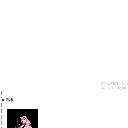
[PR] この広告は
ホームページを更新
■ 日神