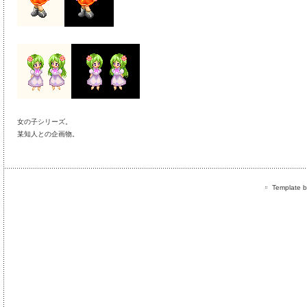
女の子シリーズ。
某知人との企画物。
Template by