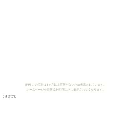
[PR] この広告は3ヶ月以上更新がないため表示されています。
ホームページを更新後24時間以内に表示されなくなります。
うさぎごと