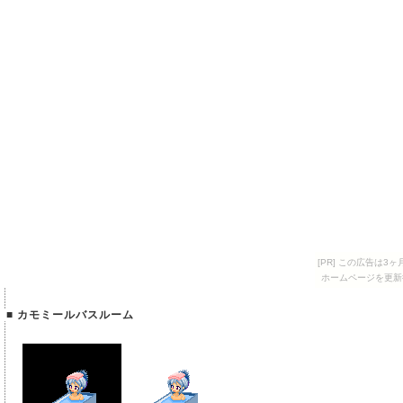
[PR] この広告は
ホームページを更新
■ カモミールバスルーム