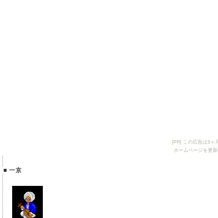
[PR] この広告は
ホームページを更新
■ 一京