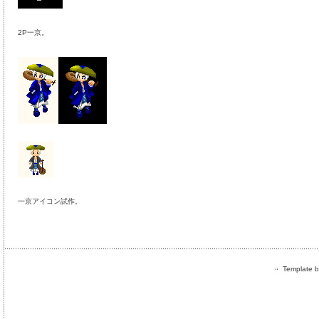
2P一京。
一京アイコン試作。
Template by