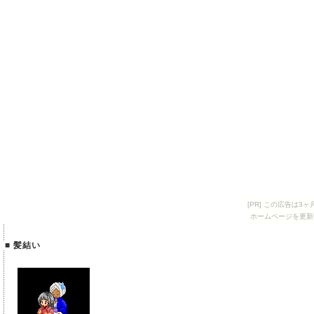
[PR] この広告は
ホームページを更新
■ 髪結い