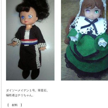
ダイソーメイデン１号。翠星石。
犠牲者はチリちゃん。
【 材料 】