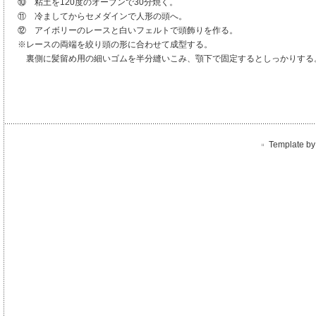
⑩ 粘土を120度のオーブンで30分焼く。
⑪ 冷ましてからセメダインで人形の頭へ。
⑫ アイボリーのレースと白いフェルトで頭飾りを作る。
※レースの両端を絞り頭の形に合わせて成型する。
裏側に髪留め用の細いゴムを半分縫いこみ、顎下で固定するとしっかりする
Template by 