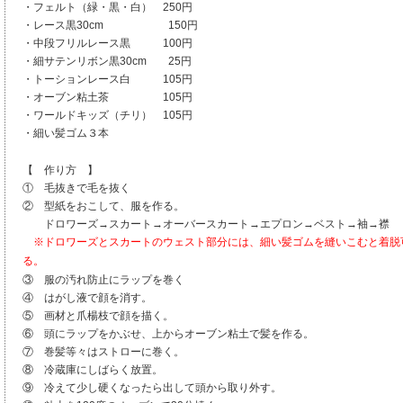
・フェルト（緑・黒・白） 250円
・レース黒30cm 150円
・中段フリルレース黒 100円
・細サテンリボン黒30cm 25円
・トーションレース白 105円
・オーブン粘土茶 105円
・ワールドキッズ（チリ） 105円
・細い髪ゴム３本
【 作り方 】
① 毛抜きで毛を抜く
② 型紙をおこして、服を作る。
ドロワーズ→スカート→オーバースカート→エプロン→ベスト→袖→襟
※ドロワーズとスカートのウェスト部分には、細い髪ゴムを縫いこむと着脱
る。
③ 服の汚れ防止にラップを巻く
④ はがし液で顔を消す。
⑤ 画材と爪楊枝で顔を描く。
⑥ 頭にラップをかぶせ、上からオーブン粘土で髪を作る。
⑦ 巻髪等々はストローに巻く。
⑧ 冷蔵庫にしばらく放置。
⑨ 冷えて少し硬くなったら出して頭から取り外す。