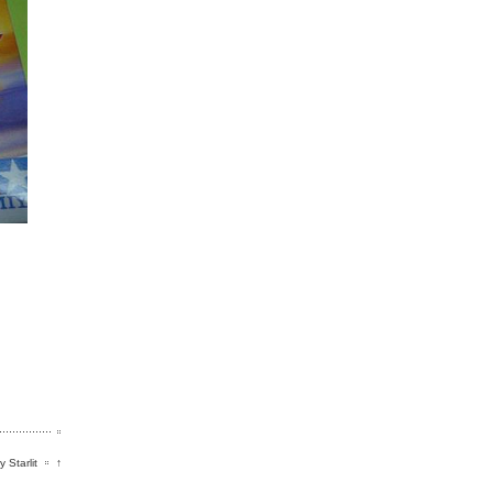
 Starlit
↑