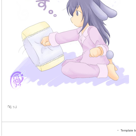
｢むぅ｣
Template by