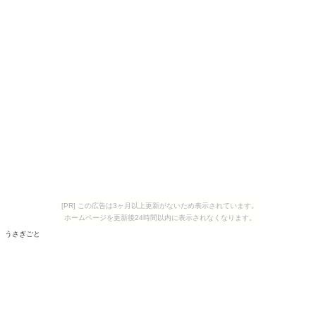
[PR] この広告は3ヶ月以上更新がないため表示されています。
ホームページを更新後24時間以内に表示されなくなります。
うさぎごと