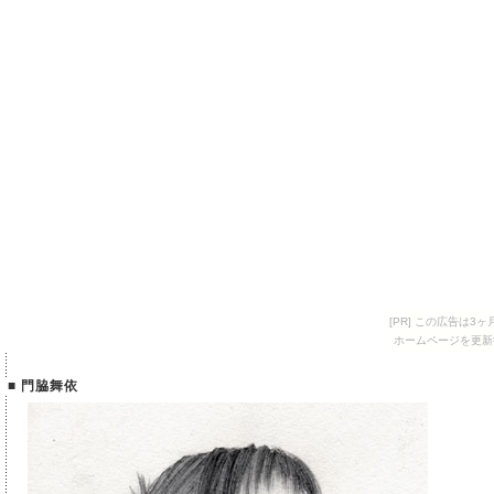
[PR] この広告は
ホームページを更新
■ 門脇舞依