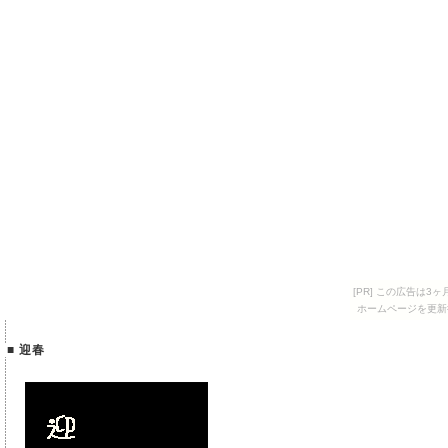
[PR] この広告は
ホームページを更新
■ 迎春